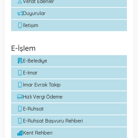
Vefat Edenler
Duyurular
İletişim
E-İşlem
E-Belediye
E-İmar
İmar Evrak Takip
Hızlı Vergi Ödeme
E-Ruhsat
E-Ruhsat Başvuru Rehberi
Kent Rehberi