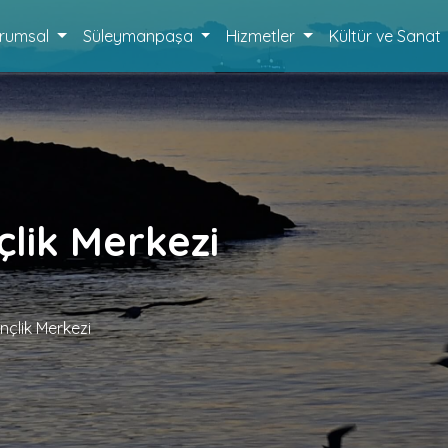
rumsal
Süleymanpaşa
Hizmetler
Kültür ve Sanat
lik Merkezi
çlik Merkezi