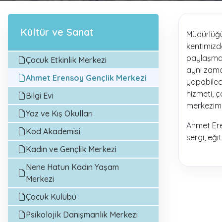
Kültür ve Sanat
Müdürlüğü
kentimizde
paylaşmas
Çocuk Etkinlik Merkezi
aynı zaman
Ahmet Erensoy Gençlik Merkezi
yapabilece
hizmeti, 
Bilgi Evi
merkezimi
Yaz ve Kış Okulları
Ahmet Eren
Kod Akademisi
sergi, eği
Kadın ve Gençlik Merkezi
Nene Hatun Kadın Yaşam
Merkezi
Çocuk Kulübü
Psikolojik Danışmanlık Merkezi