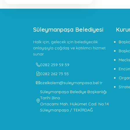
Süleymanpaşa Belediyesi
Kuru
Halk için, gelecek için belediyecilik
Başk
anlayışıyla çağdaş ve katılımcı hizmet
Başka
sunar.
Meclis
0282 259 59 59
Encü
0282 262 73 55
Organ
ozelkalem@suleymanpasa.bel.tr
Strate
Süleymanpaşa Belediye Başkanlığı
Tarihi Bina
Ortacami Mah. Hükümet Cad. No:14
Süleymanpaşa / TEKİRDAĞ