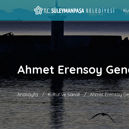
Ku
Ahmet Erensoy Genç
Anasayfa
/
Kültür ve Sanat
/
Ahmet Erensoy Gen