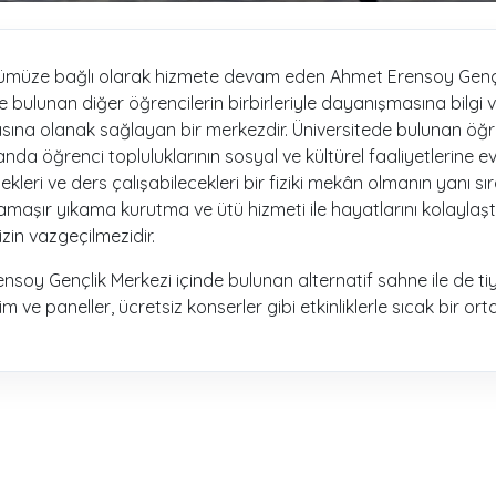
müze bağlı olarak hizmete devam eden Ahmet Erensoy Gençlik 
 bulunan diğer öğrencilerin birbirleriyle dayanışmasına bilgi v
ına olanak sağlayan bir merkezdir. Üniversitede bulunan öğre
da öğrenci topluluklarının sosyal ve kültürel faaliyetlerine e
kleri ve ders çalışabilecekleri bir fiziki mekân olmanın yanı s
çamaşır yıkama kurutma ve ütü hizmeti ile hayatlarını kolaylaş
zin vazgeçilmezidir.
soy Gençlik Merkezi içinde bulunan alternatif sahne ile de tiya
tim ve paneller, ücretsiz konserler gibi etkinliklerle sıcak bir 