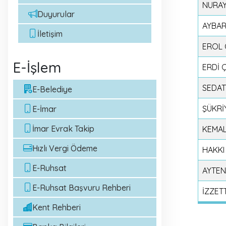
NURA
Duyurular
AYBAR
İletişim
EROL
E-İşlem
ERDİ 
SEDA
E-Belediye
ŞÜKRİ
E-İmar
İmar Evrak Takip
KEMA
Hızlı Vergi Ödeme
HAKKI
E-Ruhsat
AYTEN
E-Ruhsat Başvuru Rehberi
İZZET
Kent Rehberi