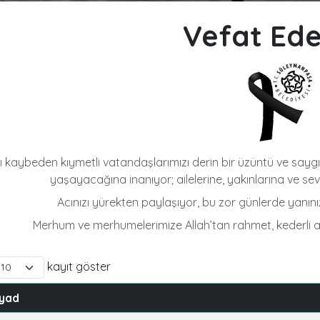
Vefat Ede
 kaybeden kıymetli vatandaşlarımızı derin bir üzüntü ve saygıy
yaşayacağına inanıyor; ailelerine, yakınlarına ve seve
Acınızı yürekten paylaşıyor, bu zor günlerde yanın
Merhum ve merhumelerimize Allah’tan rahmet, kederli ai
kayıt göster
yad