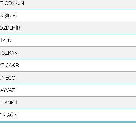
YE ÇOŞKUN
S ŞİNİK
 ÖZDEMİR
ÇİMEN
T ÖZKAN
YE ÇAKIR
L MEÇO
 AYVAZ
 CANELİ
TİN AĞIN