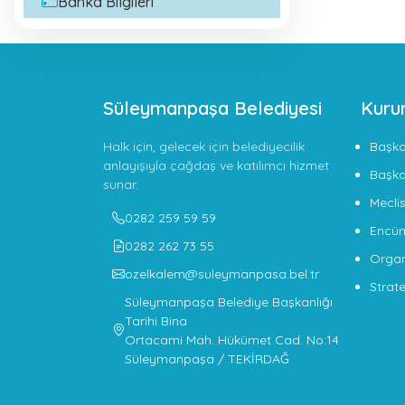
Banka Bilgileri
Süleymanpaşa Belediyesi
Kuru
Halk için, gelecek için belediyecilik
Başk
anlayışıyla çağdaş ve katılımcı hizmet
Başka
sunar.
Meclis
0282 259 59 59
Encü
0282 262 73 55
Organ
ozelkalem@suleymanpasa.bel.tr
Strate
Süleymanpaşa Belediye Başkanlığı
Tarihi Bina
Ortacami Mah. Hükümet Cad. No:14
Süleymanpaşa / TEKİRDAĞ