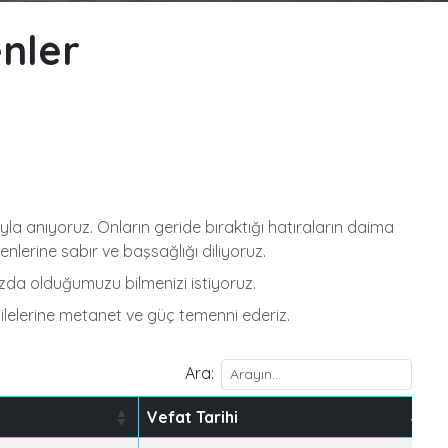
nler
la anıyoruz. Onların geride bıraktığı hatıraların daima
nlerine sabır ve başsağlığı diliyoruz.
ızda olduğumuzu bilmenizi istiyoruz.
lelerine metanet ve güç temenni ederiz.
Ara:
Vefat Tarihi