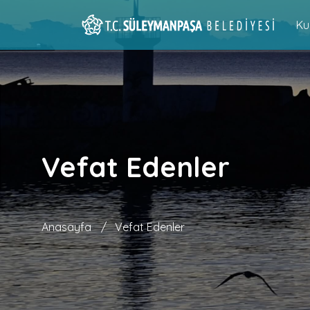
Ku
Vefat Edenler
Anasayfa
/
Vefat Edenler