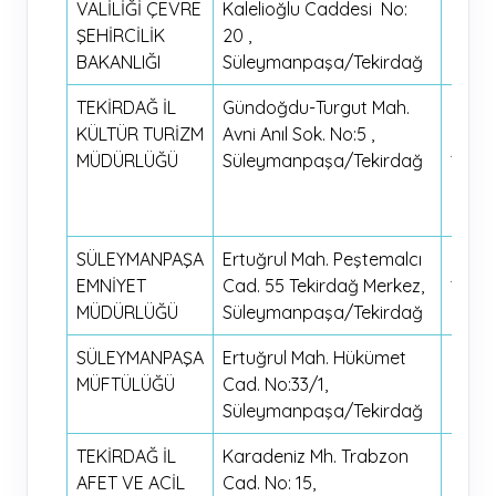
VALİLİĞİ ÇEVRE
Kalelioğlu Caddesi No:
20 40
ŞEHİRCİLİK
20 ,
BAKANLIĞI
Süleymanpaşa/Tekirdağ
TEKİRDAĞ İL
Gündoğdu-Turgut Mah.
0282
KÜLTÜR TURİZM
Avni Anıl Sok. No:5 ,
262 6
MÜDÜRLÜĞÜ
Süleymanpaşa/Tekirdağ
12
0282
262 6
SÜLEYMANPAŞA
Ertuğrul Mah. Peştemalcı
0282
EMNİYET
Cad. 55 Tekirdağ Merkez,
17 53
MÜDÜRLÜĞÜ
Süleymanpaşa/Tekirdağ
SÜLEYMANPAŞA
Ertuğrul Mah. Hükümet
0282
MÜFTÜLÜĞÜ
Cad. No:33/1,
22 4
Süleymanpaşa/Tekirdağ
TEKİRDAĞ İL
Karadeniz Mh. Trabzon
0282 
AFET VE ACİL
Cad. No: 15,
20 65