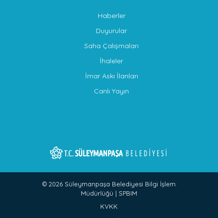
Haberler
Duyurular
Saha Çalışmaları
İhaleler
İmar Askı İlanları
Canlı Yayın
© 2026 Süleymanpaşa Belediyesi Bilgi İşlem
Müdürlüğü |
S
P
B
I
M
KVKK