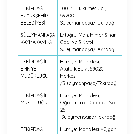
TEKİRDAĞ
100. Yıl, Hükümet Cd.,
0850
BÜYÜKŞEHİR
59200 ,
459 5
BELEDİYESİ
Süleymanpaşa/Tekirdağ
59
SÜLEYMANPAŞA
Ertuğrul Mah. Mimar Sinan
0282
KAYMAKAMLIĞI
Cad. No:3 Kat:4 ,
260 6
Süleymanpaşa/Tekirdağ
23
TEKİRDAĞ İL
Hürriyet Mahallesi,
0282 
EMNIYET
Atatürk Bulv., 59020
20 94
MÜDÜRLÜĞÜ
Merkez
/Süleymanpaşa/Tekirdağ
TEKİRDAĞ İL
Hürriyet Mahallesi,
0282 
MÜFTÜLÜĞÜ
Öğretmenler Caddesi No:
20 4
25,
0282
Süleymanpaşa/Tekirdağ
28 88
TEKİRDAĞ
Hürriyet Mahallesi Müjgan
0282 