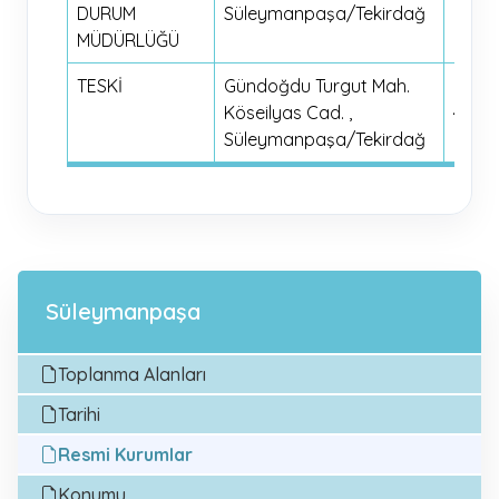
DURUM
Süleymanpaşa/Tekirdağ
0282 
MÜDÜRLÜĞÜ
20 37
TESKİ
Gündoğdu Turgut Mah.
0850
Köseilyas Cad. ,
450 6
Süleymanpaşa/Tekirdağ
00
Süleymanpaşa
Toplanma Alanları
Tarihi
Resmi Kurumlar
Konumu