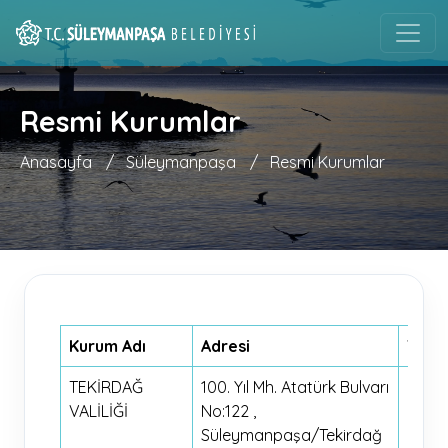
Resmi Kurumlar
Anasayfa
/
Süleymanpaşa
/
Resmi Kurumlar
Kurum Adı
Adresi
Tel N
TEKİRDAĞ
100. Yıl Mh. Atatürk Bulvarı
0282
VALİLİĞİ
No:122 ,
262 8
Süleymanpaşa/Tekirdağ
80