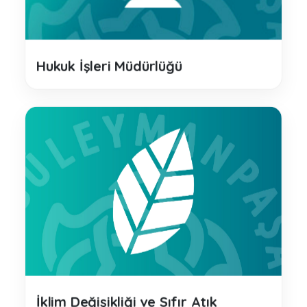
Hukuk İşleri Müdürlüğü
İklim Değişikliği ve Sıfır Atık