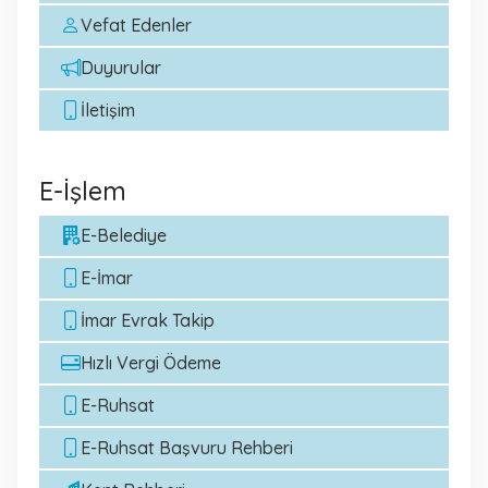
Vefat Edenler
Duyurular
İletişim
E-İşlem
E-Belediye
E-İmar
İmar Evrak Takip
Hızlı Vergi Ödeme
E-Ruhsat
E-Ruhsat Başvuru Rehberi