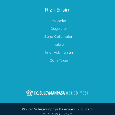
Hızlı Erişim
Haberler
Duyurular
Saha Çalışmaları
İhaleler
İmar Askı İlanları
Canlı Yayın
© 2026 Süleymanpaşa Belediyesi Bilgi İşlem
Müdürlüğü |
S
P
B
I
M