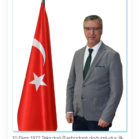
10 Ekim 1972 Tekirdağ/Ferhadanlı doğumludur. İlk,