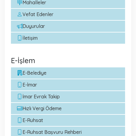
Mahalleler
Vefat Edenler
Duyurular
İletişim
E-İşlem
E-Belediye
E-İmar
İmar Evrak Takip
Hızlı Vergi Ödeme
E-Ruhsat
E-Ruhsat Başvuru Rehberi