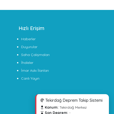
Hızlı Erişim
Haberler
Duyurular
Saha Çalışmaları
İhaleler
İmar Askı İlanları
Canlı Yayın
Tekirdağ Deprem Takip Sistemi
Konum:
Tekirdağ Merkez
Son Deprem:
-