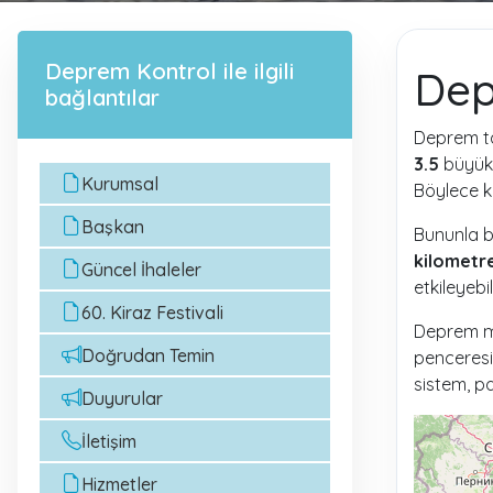
Deprem Kontrol ile ilgili
Dep
bağlantılar
Deprem tak
3.5
büyüklü
Kurumsal
Böylece ku
Başkan
Bununla bi
kilometre
Güncel İhaleler
etkileyebi
60. Kiraz Festivali
Deprem me
Doğrudan Temin
penceresi
sistem, pa
Duyurular
İletişim
Hizmetler