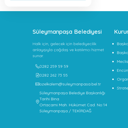
Süleymanpaşa Belediyesi
Kuru
Halk için, gelecek için belediyecilik
Başk
anlayışıyla çağdaş ve katılımcı hizmet
Başka
sunar.
Meclis
0282 259 59 59
Encü
0282 262 73 55
Organ
ozelkalem@suleymanpasa.bel.tr
Strate
Süleymanpaşa Belediye Başkanlığı
Tarihi Bina
Ortacami Mah. Hükümet Cad. No:14
Süleymanpaşa / TEKİRDAĞ