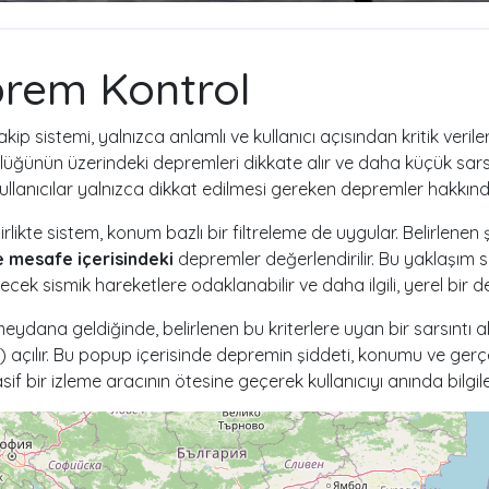
rem Kontrol
ip sistemi, yalnızca anlamlı ve kullanıcı açısından kritik verile
ğünün üzerindeki depremleri dikkate alır ve daha küçük sarsıntıl
llanıcılar yalnızca dikkat edilmesi gereken depremler hakkında b
rlikte sistem, konum bazlı bir filtreleme de uygular. Belirlen
 mesafe içerisindeki
depremler değerlendirilir. Bu yaklaşım 
lecek sismik hareketlere odaklanabilir ve daha ilgili, yerel bir d
ydana geldiğinde, belirlenen bu kriterlere uyan bir sarsıntı a
) açılır. Bu popup içerisinde depremin şiddeti, konumu ve gerçe
sif bir izleme aracının ötesine geçerek kullanıcıyı anında bilgil