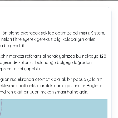
ri ön plana çıkaracak şekilde optimize edilmiştir. Sistem,
arı filtreleyerek gereksiz bilgi kalabalığını önler.
ilgilendirilir.
en şehir merkezi referans alınarak yalnızca bu noktaya
120
sayesinde kullanıcı, bulunduğu bölgeyi doğrudan
eprem takibi yapabilir.
lgılanırsa ekranda otomatik olarak bir popup (bildirim
kleşme saati anlık olarak kullanıcıya sunulur. Böylece
endiren aktif bir uyarı mekanizması haline gelir.