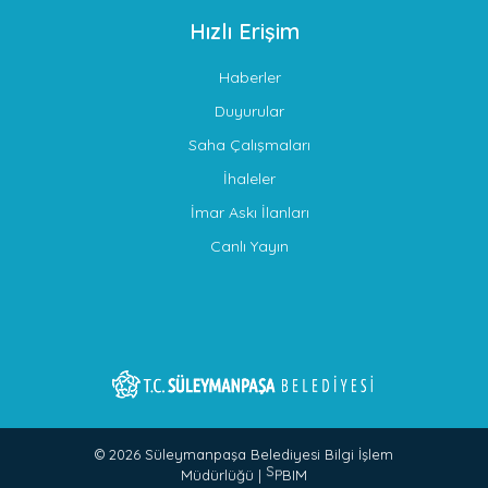
Hızlı Erişim
Haberler
Duyurular
Saha Çalışmaları
İhaleler
İmar Askı İlanları
Canlı Yayın
© 2026 Süleymanpaşa Belediyesi Bilgi İşlem
Müdürlüğü |
S
P
B
I
M