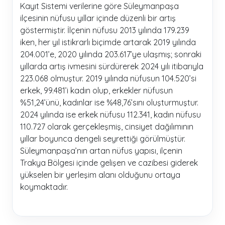
Kayıt Sistemi verilerine göre Süleymanpaşa
ilçesinin nüfusu yıllar içinde düzenli bir artış
göstermiştir. İlçenin nüfusu 2013 yılında 179.239
iken, her yıl istikrarlı biçimde artarak 2019 yılında
204.001’e, 2020 yılında 203.617’ye ulaşmış; sonraki
yıllarda artış ivmesini sürdürerek 2024 yılı itibarıyla
223.068 olmuştur. 2019 yılında nüfusun 104.520’si
erkek, 99.481’i kadın olup, erkekler nüfusun
%51,24’ünü, kadınlar ise %48,76’sını oluşturmuştur.
2024 yılında ise erkek nüfusu 112.341, kadın nüfusu
110.727 olarak gerçekleşmiş, cinsiyet dağılımının
yıllar boyunca dengeli seyrettiği görülmüştür.
Süleymanpaşa’nın artan nüfus yapısı, ilçenin
Trakya Bölgesi içinde gelişen ve cazibesi giderek
yükselen bir yerleşim alanı olduğunu ortaya
koymaktadır.