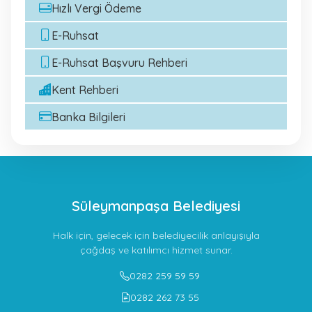
Hızlı Vergi Ödeme
E-Ruhsat
E-Ruhsat Başvuru Rehberi
Kent Rehberi
Banka Bilgileri
Süleymanpaşa Belediyesi
Halk için, gelecek için belediyecilik anlayışıyla
çağdaş ve katılımcı hizmet sunar.
0282 259 59 59
0282 262 73 55