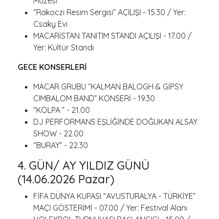
Müzesi
“Rakoczi Resim Sergisi” AÇILIŞI - 15.30 / Yer:
Csaky Evi
MACARİSTAN TANITIM STANDI AÇILIŞI - 17.00 /
Yer: Kültür Standı
GECE KONSERLERİ
MACAR GRUBU “KALMAN BALOGH & GİPSY
CIMBALOM BAND” KONSERİ - 19.30
“KOLPA ” - 21.00
DJ PERFORMANS EŞLİĞİNDE DOĞUKAN ALSAY
SHOW - 22.00
“BURAY” - 22.30
4. GÜN/ AY YILDIZ GÜNÜ
(14.06.2026 Pazar)
FİFA DÜNYA KUPASI “AVUSTURALYA - TÜRKİYE”
MAÇI GÖSTERİMİ - 07.00 / Yer: Festival Alanı