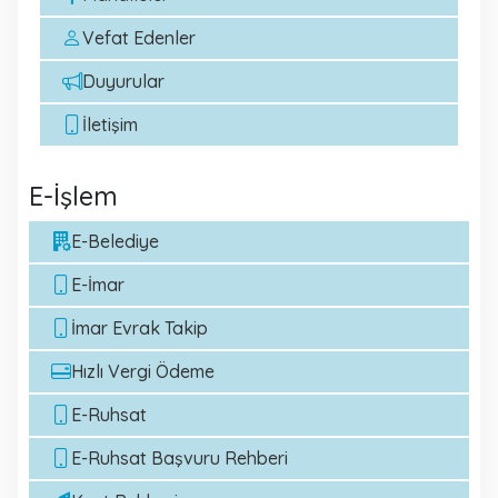
Vefat Edenler
Duyurular
İletişim
E-İşlem
E-Belediye
E-İmar
İmar Evrak Takip
Hızlı Vergi Ödeme
E-Ruhsat
E-Ruhsat Başvuru Rehberi