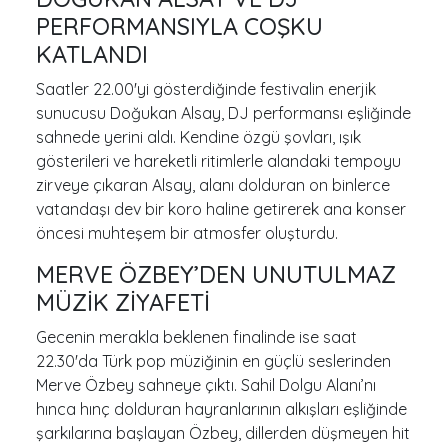
PERFORMANSIYLA COŞKU
KATLANDI
Saatler 22.00'yi gösterdiğinde festivalin enerjik
sunucusu Doğukan Alsay, DJ performansı eşliğinde
sahnede yerini aldı. Kendine özgü şovları, ışık
gösterileri ve hareketli ritimlerle alandaki tempoyu
zirveye çıkaran Alsay, alanı dolduran on binlerce
vatandaşı dev bir koro haline getirerek ana konser
öncesi muhteşem bir atmosfer oluşturdu.
MERVE ÖZBEY’DEN UNUTULMAZ
MÜZİK ZİYAFETİ
Gecenin merakla beklenen finalinde ise saat
22.30'da Türk pop müziğinin en güçlü seslerinden
Merve Özbey sahneye çıktı. Sahil Dolgu Alanı’nı
hınca hınç dolduran hayranlarının alkışları eşliğinde
şarkılarına başlayan Özbey, dillerden düşmeyen hit