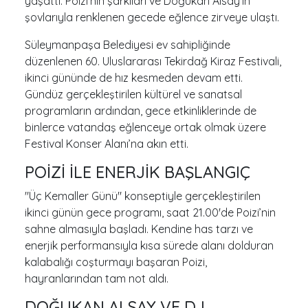
yaşattı. Poizi’nin şarkıları ve Doğukan Alsay’ın
şovlarıyla renklenen gecede eğlence zirveye ulaştı.
Süleymanpaşa Belediyesi ev sahipliğinde
düzenlenen 60. Uluslararası Tekirdağ Kiraz Festivali,
ikinci gününde de hız kesmeden devam etti.
Gündüz gerçekleştirilen kültürel ve sanatsal
programların ardından, gece etkinliklerinde de
binlerce vatandaş eğlenceye ortak olmak üzere
Festival Konser Alanı’na akın etti.
POİZİ İLE ENERJİK BAŞLANGIÇ
"Üç Kemaller Günü" konseptiyle gerçekleştirilen
ikinci günün gece programı, saat 21.00'de Poizi’nin
sahne almasıyla başladı. Kendine has tarzı ve
enerjik performansıyla kısa sürede alanı dolduran
kalabalığı coşturmayı başaran Poizi,
hayranlarından tam not aldı.
DOĞUKAN ALSAY VE DJ