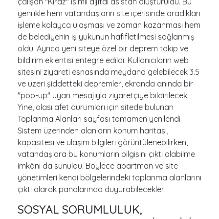
çalışan "Kiraz" isimli dijital asistan oluşturuldu. Bu
yenilikle hem vatandaşların site içerisinde aradıkları
işleme kolayca ulaşması ve zaman kazanması hem
de belediyenin iş yükünün hafifletilmesi sağlanmış
oldu. Ayrıca yeni siteye özel bir deprem takip ve
bildirim eklentisi entegre edildi. Kullanıcıların web
sitesini ziyareti esnasında meydana gelebilecek 3.5
ve üzeri şiddetteki depremler, ekranda anında bir
"pop-up" uyarı mesajıyla ziyaretçiye bildirilecek.
Yine, olası afet durumları için sitede bulunan
Toplanma Alanları sayfası tamamen yenilendi.
Sistem üzerinden alanların konum haritası,
kapasitesi ve ulaşım bilgileri görüntülenebilirken,
vatandaşlara bu konumların bilgisini çıktı alabilme
imkânı da sunuldu. Böylece apartman ve site
yönetimleri kendi bölgelerindeki toplanma alanlarını
çıktı alarak panolarında duyurabilecekler.
SOSYAL SORUMLULUK,