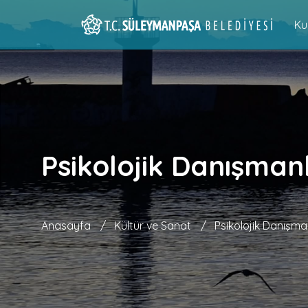
Ku
Psikolojik Danışman
Anasayfa
/
Kültür ve Sanat
/
Psikolojik Danışma