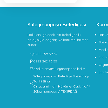
Süleymanpaşa Belediyesi
Kuru
Halk için, gelecek için belediyecilik
Başk
anlayışıyla çağdaş ve katılımcı hizmet
Başka
sunar.
Meclis
0282 259 59 59
Encü
0282 262 73 55
Organ
ozelkalem@suleymanpasa.bel.tr
Strate
Süleymanpaşa Belediye Başkanlığı
Tarihi Bina
Ortacami Mah. Hükümet Cad. No:14
Süleymanpaşa / TEKİRDAĞ