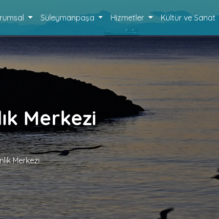
rumsal
Süleymanpaşa
Hizmetler
Kültür ve Sanat
lık Merkezi
nlık Merkezi