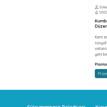
Süle
500
Kumba
Düzen
Kent es
sosyal 
vatand
yeni b
Planla
Proje
Süleymanpaşa Belediyesi
Kuru