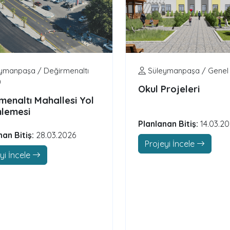
ymanpaşa / Değirmenaltı
Süleymanpaşa / Genel
0
Okul Projeleri
menaltı Mahallesi Yol
lemesi
Planlanan Bitiş:
14.03.2
nan Bitiş:
28.03.2026
Projeyi İncele
yi İncele