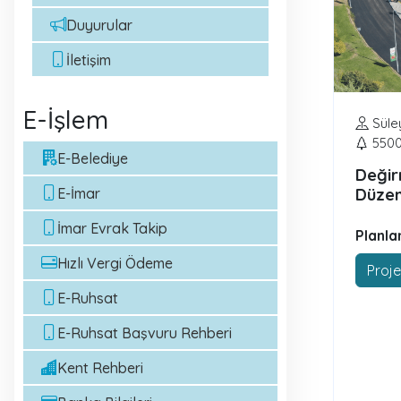
Duyurular
İletişim
E-İşlem
Süle
550
E-Belediye
Değir
E-İmar
Düzen
İmar Evrak Takip
Planla
Hızlı Vergi Ödeme
Proje
E-Ruhsat
E-Ruhsat Başvuru Rehberi
Kent Rehberi