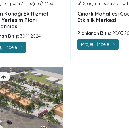
ymanpaşa / Ertuğrul
1133
Süleymanpaşa / Çınarlı
an Konağı Ek Hizmet
Çınarlı Mahallesi Ço
 Yerleşim Planı
Etkinlik Merkezi
lanması
Planlanan Bitiş:
29.03.2
nan Bitiş:
30.11.2024
Projeyi İncele
yi İncele
roje