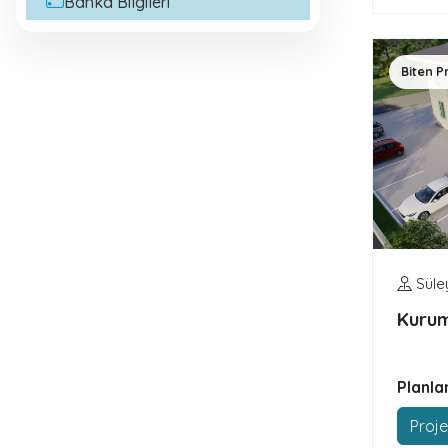
Banka Bilgileri
Biten P
Süle
Kurum
Planla
Proje