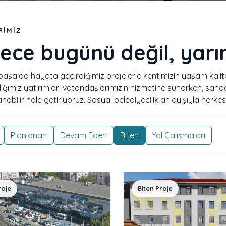
RIMIZ
ece bugünü değil, yarın
şa’da hayata geçirdiğimiz projelerle kentimizin yaşam kalitesi
ğımız yatırımları vatandaşlarımızın hizmetine sunarken, sah
abilir hale getiriyoruz. Sosyal belediyecilik anlayışıyla herke
Planlanan
Devam Eden
Biten
Yol Çalışmaları
roje
Biten Proje