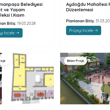
manpaşa Belediyesi
Aydoğdu Mahallesi 
t ve Yaşam
Düzenlemesi
eksi I.Kısım
Planlanan Bitiş:
31.03.2
nan Bitiş:
19.03.2028
Projeyi İncele
yi İncele
roje
Biten Proje