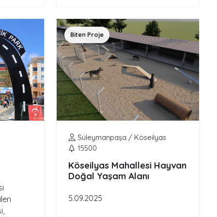
Biten Proje
Süleymanpaşa / Köseilyas
15500
Köseilyas Mahallesi Hayvan
Doğal Yaşam Alanı
i
5.09.2025
ilen
i,