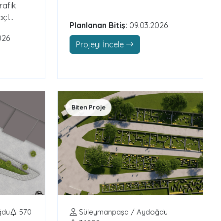
rafik
l...
Planlanan Bitiş:
09.03.2026
026
Projeyi İncele
Biten Proje
ğdu
570
Süleymanpaşa / Aydoğdu