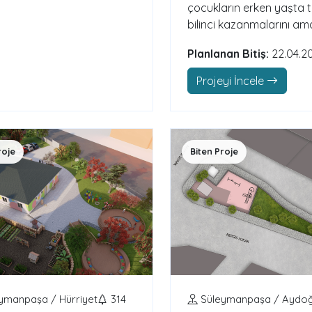
çocukların erken yaşta t
bilinci kazanmalarını amaç
Planlanan Bitiş:
22.04.2
Projeyi İncele
roje
Biten Proje
ymanpaşa / Hürriyet
314
Süleymanpaşa / Aydo