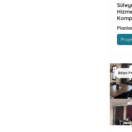
Süley
Hizme
Kompl
Planla
Proje
Biten P