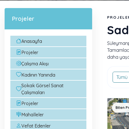
Projeler
PROJELE
Sad
Anasayfa
Süleymanpa
Tamamladı
Projeler
daha yaşan
Çalışma Akışı
Kadının Yanında
Tümü
Sokak Görsel Sanat
Çalışmaları
Projeler
Biten P
Mahalleler
Vefat Edenler