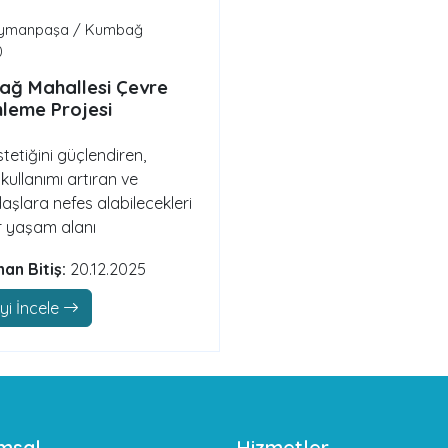
ymanpaşa / Kumbağ
0
ğ Mahallesi Çevre
leme Projesi
tetiğini güçlendiren,
kullanımı artıran ve
aşlara nefes alabilecekleri
ir yaşam alanı
nan Bitiş:
20.12.2025
yi İncele
msal
Hizmetler