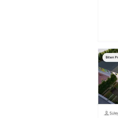
Biten P
Süle