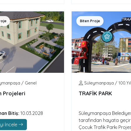
roje
Biten Proje
ymanpaşa / Genel
Süleymanpaşa / 100.Yıl
 Projeleri
TRAFİK PARK
nan Bitiş:
10.03.2028
Süleymanpaşa Belediyes
tarafından hayata geçir
yi İncele
Çocuk Trafik Parkı Projes