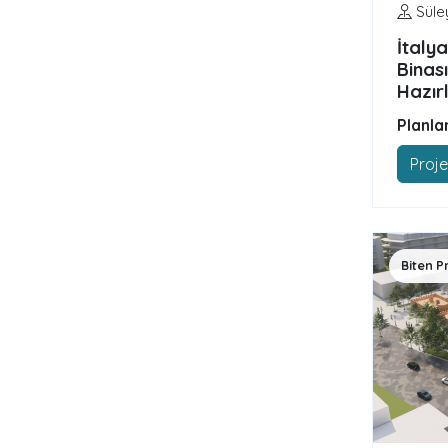
Süle
İtaly
Binası
Hazır
Planla
Proje
Biten P