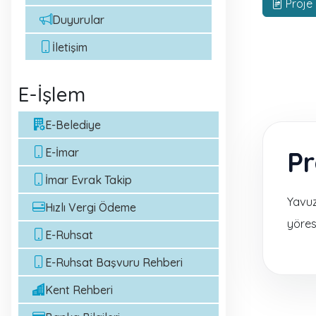
Proje 
Duyurular
İletişim
E-İşlem
E-Belediye
E-İmar
Pr
İmar Evrak Takip
Yavuz
Hızlı Vergi Ödeme
yöres
E-Ruhsat
E-Ruhsat Başvuru Rehberi
Kent Rehberi