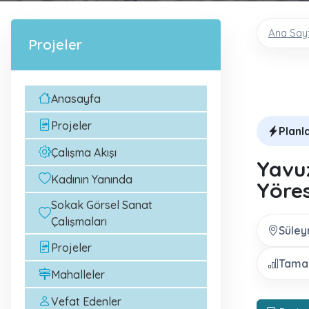
Ana Say
Projeler
Anasayfa
Projeler
Planl
Çalışma Akışı
Yavuz
Kadının Yanında
Yöres
Sokak Görsel Sanat
Çalışmaları
Süley
Projeler
Tamam
Mahalleler
Vefat Edenler