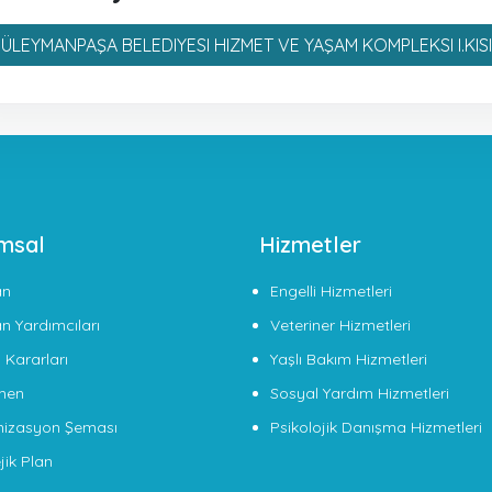
ÜLEYMANPAŞA BELEDIYESI HIZMET VE YAŞAM KOMPLEKSI I.KIS
msal
Hizmetler
an
Engelli Hizmetleri
n Yardımcıları
Veteriner Hizmetleri
 Kararları
Yaşlı Bakım Hizmetleri
men
Sosyal Yardım Hizmetleri
izasyon Şeması
Psikolojik Danışma Hizmetleri
jik Plan