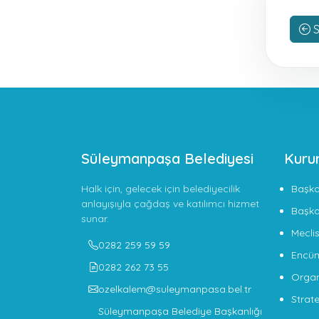
S
Süleymanpaşa Belediyesi
Kuru
Halk için, gelecek için belediyecilik
Başk
anlayışıyla çağdaş ve katılımcı hizmet
Başka
sunar.
Meclis
0282 259 59 59
Encü
0282 262 73 55
Organ
ozelkalem@suleymanpasa.bel.tr
Strate
Süleymanpaşa Belediye Başkanlığı