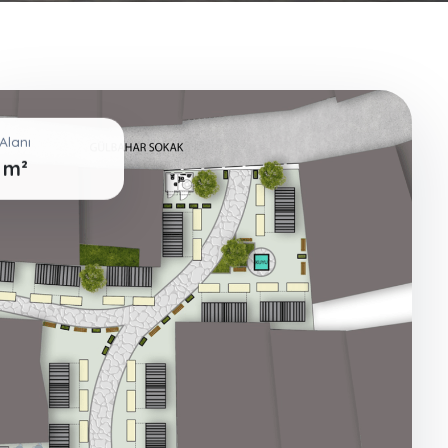
Alanı
 m²